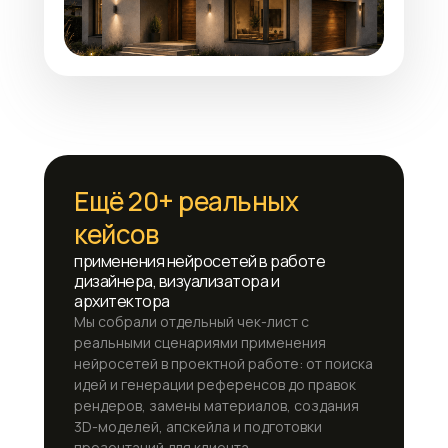
Ещё 20+ реальных
кейсов
применения нейросетей в работе
дизайнера, визуализатора и
архитектора
Мы собрали отдельный чек-лист с
реальными сценариями применения
нейросетей в проектной работе: от поиска
идей и генерации референсов до правок
рендеров, замены материалов, создания
3D-моделей, апскейла и подготовки
презентаций для клиента.