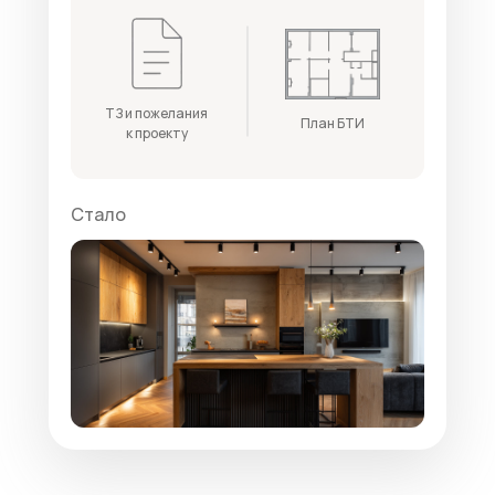
ТЗ и пожелания
План БТИ
к проекту
Стало